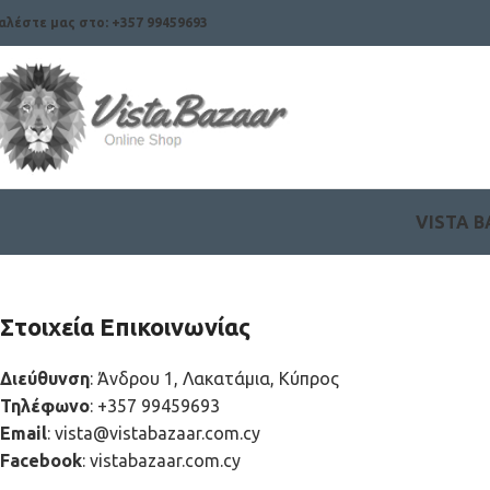
αλέστε μας στο: +357 99459693
VISTA 
Στοιχεία Επικοινωνίας
Διεύθυνση
: Άνδρου 1, Λακατάμια, Κύπρος
Τηλέφωνο
: +357 99459693
Email
: vista@vistabazaar.com.cy
Facebook
:
vistabazaar.com.cy