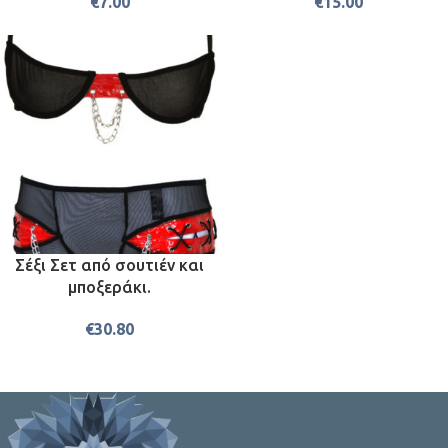
€
7.00
€
15.00
Σέξι Σετ από σουτιέν και
μποξεράκι.
€
30.80