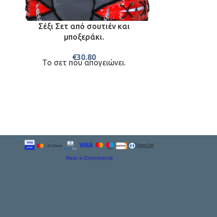
Σέξι Σετ από σουτιέν και
Σέξυ βρακά
μποξεράκι.
λάστιχα σ
€
30.80
Το σετ που απογειώνει.
Σέξυ βρακά
λάστιχα σ