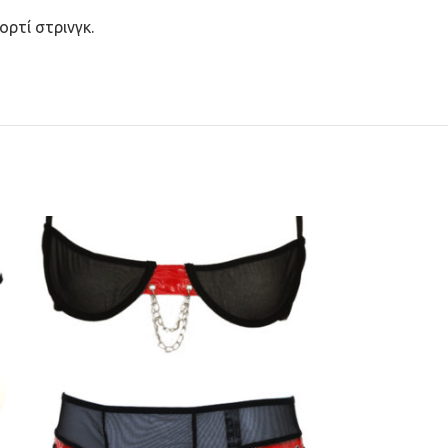
ορτί στρινγκ.