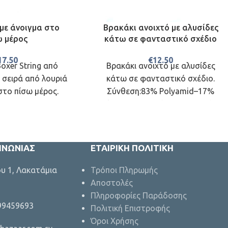
 με άνοιγμα στο
Βρακάκι ανοιχτό με αλυσίδες
ω μέρος
κάτω σε φανταστικό σχέδιο
17.50
€
12.50
oxer String από
Βρακάκι ανοιχτό με αλυσίδες
 σειρά από λουριά
κάτω σε φανταστικό σχέδιο.
στο πίσω μέρος.
Σύνθεση:83% Polyamid–17%
Elastan Ελληνικής Κατασκευής.
ΟΙΝΩΝΊΑΣ
ΕΤΑΙΡΙΚΉ ΠΟΛΙΤΙΚΉ
ου 1, Λακατάμια
Τρόποι Πληρωμής
Αποστολές
Πληροφορίες Παράδοσης
 99459693
Πολιτική Επιστροφής
Όροι Χρήσης