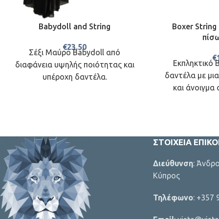
Babydoll and String
Boxer String
πίσ
€
23.50
Σέξι Μαύρο Babydoll από
€
Εκπληκτικό B
διαφάνεια υψηλής ποιότητας και
δαντέλα με μια
υπέροχη δαντέλα.
και άνοιγμα 
ΣΤΟΙΧΕΊΑ ΕΠΙΚ
Διεύθυνση
: Άνδρ
Κύπρος
Τηλέφωνο
: +357