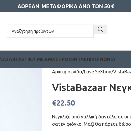
ΔΩΡΕΑΝ ΜΕΤΑΦΟΡΙΚΑ ΑΝΩ ΤΩΝ 50 €
BAZAAR
ΣΧΕΤΙΚΆ ΜΕ ΕΜΆΣ
ΠΡΟΪΌΝΤΑ
ΕΠΙΚΟΙΝΩΝΊΑ
Αρχική σελίδα
Love SeXtion
VistaBa
VistaBazaar Νεγ
€
22.50
Νεγκλιζέ από γαλλική δαντέλα σε υπ
σατέν φιόγκο. Μαζί θα πάρετε δώρο 