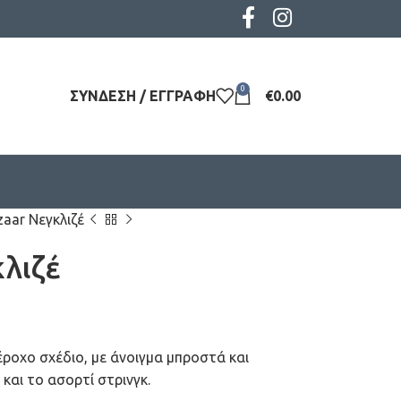
0
ΣΎΝΔΕΣΗ / ΕΓΓΡΑΦΉ
€
0.00
zaar Νεγκλιζέ
κλιζέ
έροχο σχέδιο, με άνοιγμα μπροστά και
και το ασορτί στρινγκ.