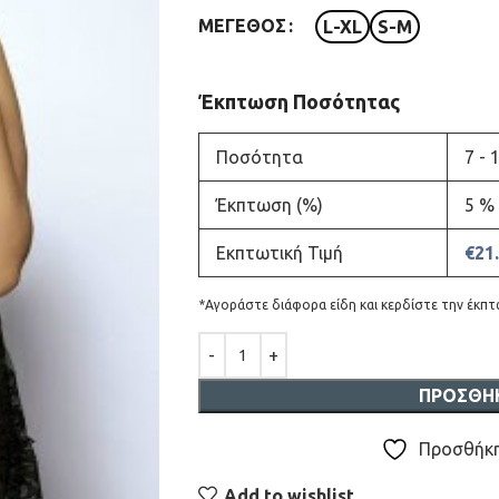
ΜΈΓΕΘΟΣ
L-XL
S-M
Έκπτωση Ποσότητας
Ποσότητα
7 - 
Έκπτωση (%)
5 %
Εκπτωτική Τιμή
€
21
*Αγοράστε διάφορα είδη και κερδίστε την έκπ
ΠΡΟΣΘΉ
Προσθήκη
Add to wishlist