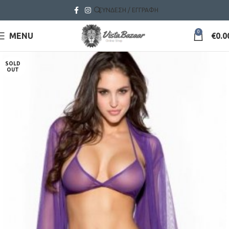
ΣΎΝΔΕΣΗ / ΕΓΓΡΑΦΉ
0
MENU
€
0.0
SOLD
OUT