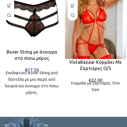
Boxer String με άνοιγμα
στο πίσω μέρος
VistaBazaar Κορμάκι Mε
Ζαρτιέρες O/S
€
17.50
Εκπληκτικό Boxer String από
δαντέλα με μια σειρά από
€
22.00
Κορμάκι με ζαρτιέρες. One
λουριά και άνοιγμα στο πίσω
Size
μέρος.